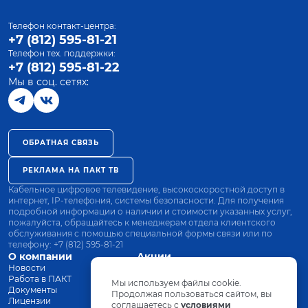
Телефон контакт-центра:
+7 (812) 595-81-21
Телефон тех. поддержки:
+7 (812) 595-81-22
Мы в соц. сетях:
ОБРАТНАЯ СВЯЗЬ
РЕКЛАМА НА ПАКТ ТВ
Кабельное цифровое телевидение, высокоскоростной доступ в
интернет, IP-телефония, системы безопасности. Для получения
подробной информации о наличии и стоимости указанных услуг,
пожалуйста, обращайтесь к менеджерам отдела клиентского
обслуживания с помощью специальной формы связи или по
телефону:
+7 (812) 595-81-21
О компании
Акции
Новости
Все тарифы
Работа в ПАКТ
Оплата
Мы используем файлы cookie.
Документы
Оборудование
Продолжая пользоваться сайтом, вы
Лицензии
соглашаетесь с
Заявка на подключение
условиями