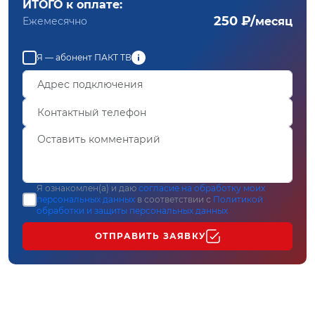
ИТОГО к оплате:
250 ₽/
Ежемесячно
месяц
Я — абонент ПАКТ ТВ
Я ознакомлен(а) и даю
согласие на обработку моих
персональных данных
в соответствии с
Политикой
обработки и защиты персональных данных
ОТПРАВИТЬ ЗАЯВКУ