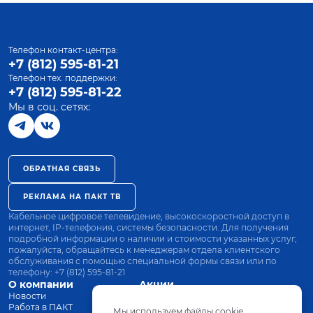
Телефон контакт-центра:
+7 (812) 595-81-21
Телефон тех. поддержки:
+7 (812) 595-81-22
Мы в соц. сетях:
ОБРАТНАЯ СВЯЗЬ
РЕКЛАМА НА ПАКТ ТВ
Кабельное цифровое телевидение, высокоскоростной доступ в
интернет, IP-телефония, системы безопасности. Для получения
подробной информации о наличии и стоимости указанных услуг,
пожалуйста, обращайтесь к менеджерам отдела клиентского
обслуживания с помощью специальной формы связи или по
телефону:
+7 (812) 595-81-21
О компании
Акции
Новости
Все тарифы
Работа в ПАКТ
Оплата
Мы используем файлы cookie.