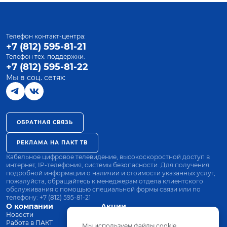
Телефон контакт-центра:
+7 (812) 595-81-21
Телефон тех. поддержки:
+7 (812) 595-81-22
Мы в соц. сетях:
ОБРАТНАЯ СВЯЗЬ
РЕКЛАМА НА ПАКТ ТВ
Кабельное цифровое телевидение, высокоскоростной доступ в
интернет, IP-телефония, системы безопасности. Для получения
подробной информации о наличии и стоимости указанных услуг,
пожалуйста, обращайтесь к менеджерам отдела клиентского
обслуживания с помощью специальной формы связи или по
телефону:
+7 (812) 595-81-21
О компании
Акции
Новости
Все тарифы
Работа в ПАКТ
Оплата
Мы используем файлы cookie.