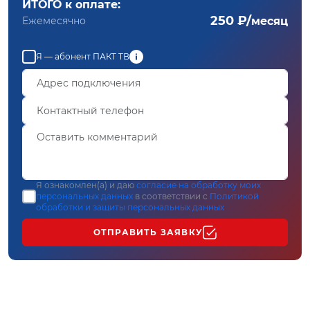
ИТОГО к оплате:
250 ₽/
Ежемесячно
месяц
Я — абонент ПАКТ ТВ
Я ознакомлен(а) и даю
согласие на обработку моих
персональных данных
в соответствии с
Политикой
обработки и защиты персональных данных
ОТПРАВИТЬ ЗАЯВКУ