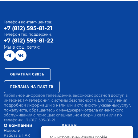
Телефон контакт-центра:
+7 (812) 595-81-21
Телефон тех. поддержки:
+7 (812) 595-81-22
Мы в соц. сетях:
ОБРАТНАЯ СВЯЗЬ
РЕКЛАМА НА ПАКТ ТВ
Кабельное цифровое телевидение, высокоскоростной доступ в
интернет, IP-телефония, системы безопасности. Для получения
подробной информации о наличии и стоимости указанных услуг,
пожалуйста, обращайтесь к менеджерам отдела клиентского
обслуживания с помощью специальной формы связи или по
телефону:
+7 (812) 595-81-21
О компании
Акции
Новости
Все тарифы
Работа в ПАКТ
Оплата
Мы используем файлы cookie.