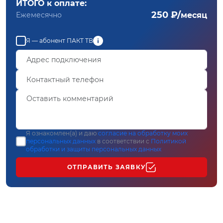
ИТОГО к оплате:
250 ₽/
Ежемесячно
месяц
Я — абонент ПАКТ ТВ
Я ознакомлен(а) и даю
согласие на обработку моих
персональных данных
в соответствии с
Политикой
обработки и защиты персональных данных
ОТПРАВИТЬ ЗАЯВКУ