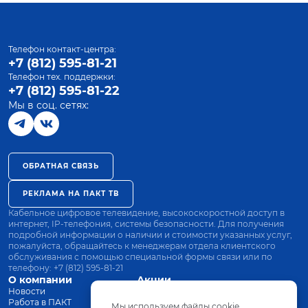
Телефон контакт-центра:
+7 (812) 595-81-21
Телефон тех. поддержки:
+7 (812) 595-81-22
Мы в соц. сетях:
ОБРАТНАЯ СВЯЗЬ
РЕКЛАМА НА ПАКТ ТВ
Кабельное цифровое телевидение, высокоскоростной доступ в
интернет, IP-телефония, системы безопасности. Для получения
подробной информации о наличии и стоимости указанных услуг,
пожалуйста, обращайтесь к менеджерам отдела клиентского
обслуживания с помощью специальной формы связи или по
телефону:
+7 (812) 595-81-21
О компании
Акции
Новости
Все тарифы
Работа в ПАКТ
Оплата
Мы используем файлы cookie.