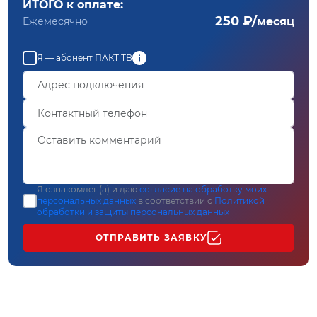
ИТОГО к оплате:
250 ₽/
Ежемесячно
месяц
Я — абонент ПАКТ ТВ
Я ознакомлен(а) и даю
согласие на обработку моих
персональных данных
в соответствии с
Политикой
обработки и защиты персональных данных
ОТПРАВИТЬ ЗАЯВКУ