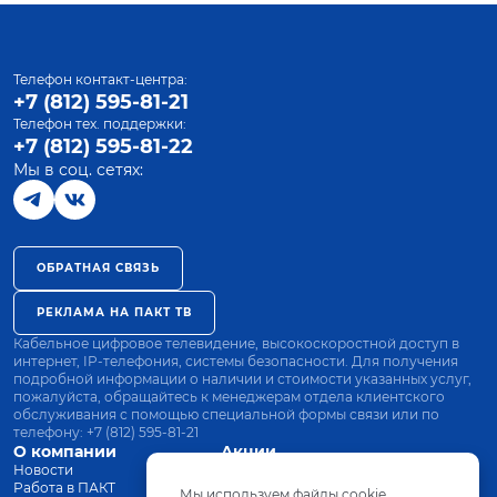
Телефон контакт-центра:
+7 (812) 595-81-21
Телефон тех. поддержки:
+7 (812) 595-81-22
Мы в соц. сетях:
ОБРАТНАЯ СВЯЗЬ
РЕКЛАМА НА ПАКТ ТВ
Кабельное цифровое телевидение, высокоскоростной доступ в
интернет, IP-телефония, системы безопасности. Для получения
подробной информации о наличии и стоимости указанных услуг,
пожалуйста, обращайтесь к менеджерам отдела клиентского
обслуживания с помощью специальной формы связи или по
телефону:
+7 (812) 595-81-21
О компании
Акции
Новости
Все тарифы
Работа в ПАКТ
Оплата
Мы используем файлы cookie.