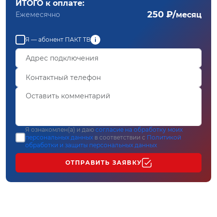
ИТОГО к оплате:
250 ₽/
Ежемесячно
месяц
Я — абонент ПАКТ ТВ
Я ознакомлен(а) и даю
согласие на обработку моих
персональных данных
в соответствии с
Политикой
обработки и защиты персональных данных
ОТПРАВИТЬ ЗАЯВКУ