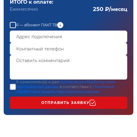
ИТОГО к оплате:
250 ₽/
Ежемесячно
месяц
Я — абонент ПАКТ ТВ
Я ознакомлен(а) и даю
согласие на обработку моих
персональных данных
в соответствии с
Политикой
обработки и защиты персональных данных
ОТПРАВИТЬ ЗАЯВКУ