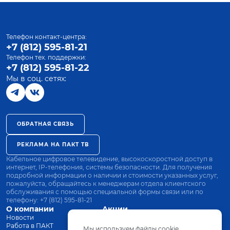
Телефон контакт-центра:
+7 (812) 595-81-21
Телефон тех. поддержки:
+7 (812) 595-81-22
Мы в соц. сетях:
ОБРАТНАЯ СВЯЗЬ
РЕКЛАМА НА ПАКТ ТВ
Кабельное цифровое телевидение, высокоскоростной доступ в
интернет, IP-телефония, системы безопасности. Для получения
подробной информации о наличии и стоимости указанных услуг,
пожалуйста, обращайтесь к менеджерам отдела клиентского
обслуживания с помощью специальной формы связи или по
телефону:
+7 (812) 595-81-21
О компании
Акции
Новости
Все тарифы
Работа в ПАКТ
Оплата
Мы используем файлы cookie.