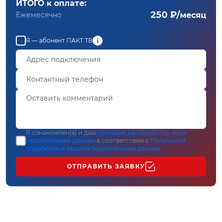
ИТОГО к оплате:
250 ₽/
Ежемесячно
месяц
Я — абонент ПАКТ ТВ
Я ознакомлен(а) и даю
согласие на обработку моих
персональных данных
в соответствии с
Политикой
обработки и защиты персональных данных
ОТПРАВИТЬ ЗАЯВКУ