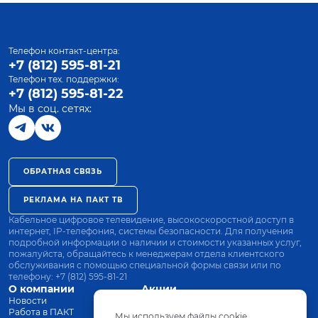
Телефон контакт-центра:
+7 (812) 595-81-21
Телефон тех. поддержки:
+7 (812) 595-81-22
Мы в соц. сетях:
ОБРАТНАЯ СВЯЗЬ
РЕКЛАМА НА ПАКТ ТВ
Кабельное цифровое телевидение, высокоскоростной доступ в
интернет, IP-телефония, системы безопасности. Для получения
подробной информации о наличии и стоимости указанных услуг,
пожалуйста, обращайтесь к менеджерам отдела клиентского
обслуживания с помощью специальной формы связи или по
телефону:
+7 (812) 595-81-21
О компании
Акции
Новости
Все тарифы
Работа в ПАКТ
Оплата
Мы используем файлы cookie.