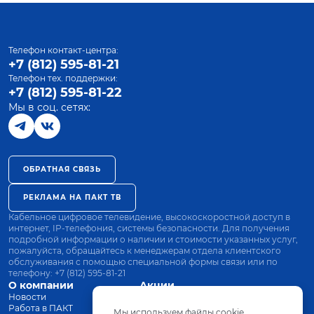
Телефон контакт-центра:
+7 (812) 595-81-21
Телефон тех. поддержки:
+7 (812) 595-81-22
Мы в соц. сетях:
ОБРАТНАЯ СВЯЗЬ
РЕКЛАМА НА ПАКТ ТВ
Кабельное цифровое телевидение, высокоскоростной доступ в
интернет, IP-телефония, системы безопасности. Для получения
подробной информации о наличии и стоимости указанных услуг,
пожалуйста, обращайтесь к менеджерам отдела клиентского
обслуживания с помощью специальной формы связи или по
телефону:
+7 (812) 595-81-21
О компании
Акции
Новости
Все тарифы
Работа в ПАКТ
Оплата
Мы используем файлы cookie.