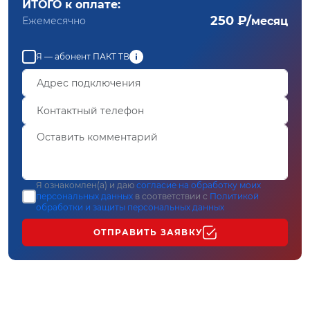
ИТОГО к оплате:
250 ₽/
Ежемесячно
месяц
Я — абонент ПАКТ ТВ
Я ознакомлен(а) и даю
согласие на обработку моих
персональных данных
в соответствии с
Политикой
обработки и защиты персональных данных
ОТПРАВИТЬ ЗАЯВКУ