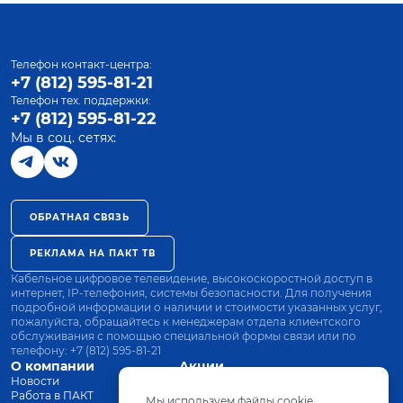
Телефон контакт-центра:
+7 (812) 595-81-21
Телефон тех. поддержки:
+7 (812) 595-81-22
Мы в соц. сетях:
ОБРАТНАЯ СВЯЗЬ
РЕКЛАМА НА ПАКТ ТВ
Кабельное цифровое телевидение, высокоскоростной доступ в
интернет, IP-телефония, системы безопасности. Для получения
подробной информации о наличии и стоимости указанных услуг,
пожалуйста, обращайтесь к менеджерам отдела клиентского
обслуживания с помощью специальной формы связи или по
телефону:
+7 (812) 595-81-21
О компании
Акции
Новости
Все тарифы
Работа в ПАКТ
Оплата
Мы используем файлы cookie.