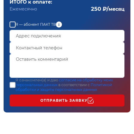
ИТОГО к оплате:
250 ₽/
Ежемесячно
месяц
Я — абонент ПАКТ ТВ
Я ознакомлен(а) и даю
согласие на обработку моих
персональных данных
в соответствии с
Политикой
обработки и защиты персональных данных
ОТПРАВИТЬ ЗАЯВКУ