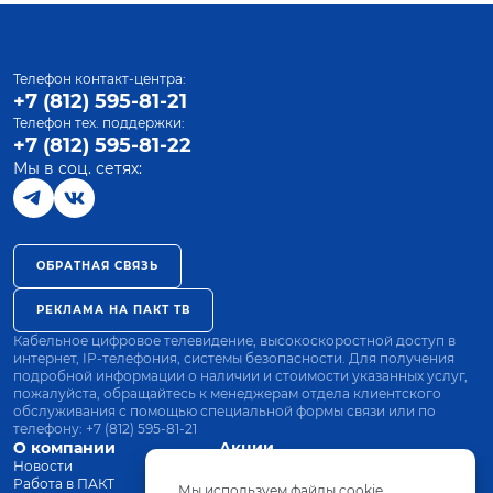
Телефон контакт-центра:
+7 (812) 595-81-21
Телефон тех. поддержки:
+7 (812) 595-81-22
Мы в соц. сетях:
ОБРАТНАЯ СВЯЗЬ
РЕКЛАМА НА ПАКТ ТВ
Кабельное цифровое телевидение, высокоскоростной доступ в
интернет, IP-телефония, системы безопасности. Для получения
подробной информации о наличии и стоимости указанных услуг,
пожалуйста, обращайтесь к менеджерам отдела клиентского
обслуживания с помощью специальной формы связи или по
телефону:
+7 (812) 595-81-21
О компании
Акции
Новости
Все тарифы
Работа в ПАКТ
Оплата
Мы используем файлы cookie.