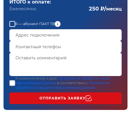
ИТОГО к оплате:
250 ₽/
Ежемесячно
месяц
Я — абонент ПАКТ ТВ
Я ознакомлен(а) и даю
согласие на обработку моих
персональных данных
в соответствии с
Политикой
обработки и защиты персональных данных
ОТПРАВИТЬ ЗАЯВКУ