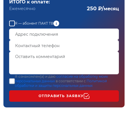
ИТОГО к оплате:
250 ₽/
Ежемесячно
месяц
Я — абонент ПАКТ ТВ
Я ознакомлен(а) и даю
согласие на обработку моих
персональных данных
в соответствии с
Политикой
обработки и защиты персональных данных
ОТПРАВИТЬ ЗАЯВКУ