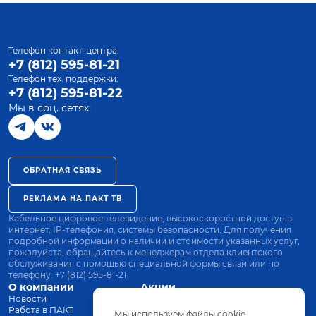
Телефон контакт-центра:
+7 (812) 595-81-21
Телефон тех. поддержки:
+7 (812) 595-81-22
Мы в соц. сетях:
ОБРАТНАЯ СВЯЗЬ
РЕКЛАМА НА ПАКТ ТВ
Кабельное цифровое телевидение, высокоскоростной доступ в
интернет, IP-телефония, системы безопасности. Для получения
подробной информации о наличии и стоимости указанных услуг,
пожалуйста, обращайтесь к менеджерам отдела клиентского
обслуживания с помощью специальной формы связи или по
телефону:
+7 (812) 595-81-21
О компании
Акции
Новости
Все тарифы
Работа в ПАКТ
Оплата
Мы используем файлы cookie.