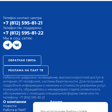
Телефон контакт-центра:
+7 (812) 595-81-21
Телефон тех. поддержки:
+7 (812) 595-81-22
Мы в соц. сетях:
ОБРАТНАЯ СВЯЗЬ
РЕКЛАМА НА ПАКТ ТВ
Кабельное цифровое телевидение, высокоскоростной доступ в
интернет, IP-телефония, системы безопасности. Для получения
подробной информации о наличии и стоимости указанных услуг,
пожалуйста, обращайтесь к менеджерам отдела клиентского
обслуживания с помощью специальной формы связи или по
телефону:
+7 (812) 595-81-21
О компании
Акции
Новости
Все тарифы
Работа в ПАКТ
Оплата
Мы используем файлы cookie.