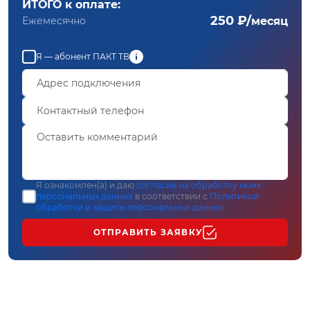
ИТОГО к оплате:
250 ₽/
Ежемесячно
месяц
Я — абонент ПАКТ ТВ
Я ознакомлен(а) и даю
согласие на обработку моих
персональных данных
в соответствии с
Политикой
обработки и защиты персональных данных
ОТПРАВИТЬ ЗАЯВКУ