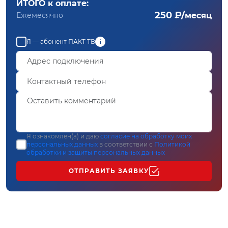
ИТОГО к оплате:
250 ₽/
Ежемесячно
месяц
Я — абонент ПАКТ ТВ
Я ознакомлен(а) и даю
согласие на обработку моих
персональных данных
в соответствии с
Политикой
обработки и защиты персональных данных
ОТПРАВИТЬ ЗАЯВКУ