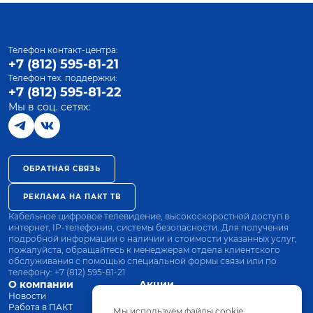
Телефон контакт-центра:
+7 (812) 595-81-21
Телефон тех. поддержки:
+7 (812) 595-81-22
Мы в соц. сетях:
ОБРАТНАЯ СВЯЗЬ
РЕКЛАМА НА ПАКТ ТВ
Кабельное цифровое телевидение, высокоскоростной доступ в
интернет, IP-телефония, системы безопасности. Для получения
подробной информации о наличии и стоимости указанных услуг,
пожалуйста, обращайтесь к менеджерам отдела клиентского
обслуживания с помощью специальной формы связи или по
телефону:
+7 (812) 595-81-21
О компании
Акции
Новости
Все тарифы
Работа в ПАКТ
Оплата
Мы используем файлы cookie.