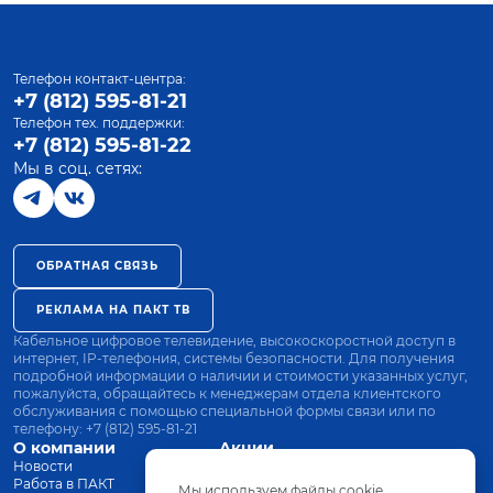
Телефон контакт-центра:
+7 (812) 595-81-21
Телефон тех. поддержки:
+7 (812) 595-81-22
Мы в соц. сетях:
ОБРАТНАЯ СВЯЗЬ
РЕКЛАМА НА ПАКТ ТВ
Кабельное цифровое телевидение, высокоскоростной доступ в
интернет, IP-телефония, системы безопасности. Для получения
подробной информации о наличии и стоимости указанных услуг,
пожалуйста, обращайтесь к менеджерам отдела клиентского
обслуживания с помощью специальной формы связи или по
телефону:
+7 (812) 595-81-21
О компании
Акции
Новости
Все тарифы
Работа в ПАКТ
Оплата
Мы используем файлы cookie.