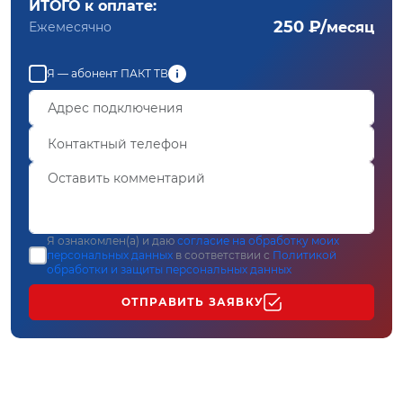
ИТОГО к оплате:
250 ₽/
Ежемесячно
месяц
Я — абонент ПАКТ ТВ
Я ознакомлен(а) и даю
согласие на обработку моих
персональных данных
в соответствии с
Политикой
обработки и защиты персональных данных
ОТПРАВИТЬ ЗАЯВКУ