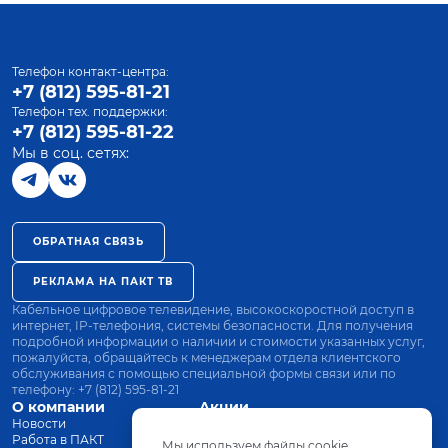
Телефон контакт-центра:
+7 (812) 595-81-21
Телефон тех. поддержки:
+7 (812) 595-81-22
Мы в соц. сетях:
ОБРАТНАЯ СВЯЗЬ
РЕКЛАМА НА ПАКТ ТВ
Кабельное цифровое телевидение, высокоскоростной доступ в
интернет, IP-телефония, системы безопасности. Для получения
подробной информации о наличии и стоимости указанных услуг,
пожалуйста, обращайтесь к менеджерам отдела клиентского
обслуживания с помощью специальной формы связи или по
телефону:
+7 (812) 595-81-21
О компании
Акции
Новости
Все тарифы
Работа в ПАКТ
Оплата
Мы используем файлы cookie.