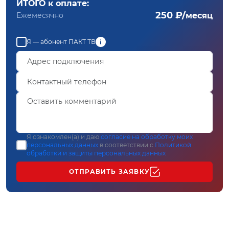
ИТОГО к оплате:
250 ₽/
Ежемесячно
месяц
Я — абонент ПАКТ ТВ
Я ознакомлен(а) и даю
согласие на обработку моих
персональных данных
в соответствии с
Политикой
обработки и защиты персональных данных
ОТПРАВИТЬ ЗАЯВКУ