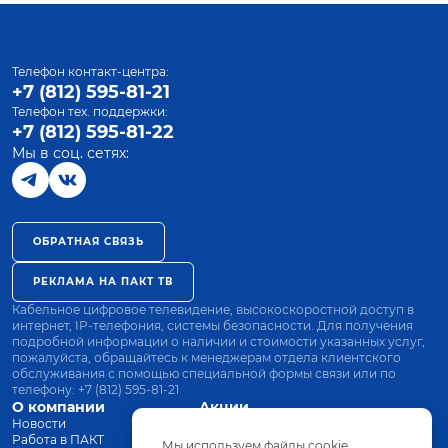
Телефон контакт-центра:
+7 (812) 595-81-21
Телефон тех. поддержки:
+7 (812) 595-81-22
Мы в соц. сетях:
ОБРАТНАЯ СВЯЗЬ
РЕКЛАМА НА ПАКТ ТВ
Кабельное цифровое телевидение, высокоскоростной доступ в
интернет, IP-телефония, системы безопасности. Для получения
подробной информации о наличии и стоимости указанных услуг,
пожалуйста, обращайтесь к менеджерам отдела клиентского
обслуживания с помощью специальной формы связи или по
телефону:
+7 (812) 595-81-21
О компании
Акции
Новости
Все тарифы
Работа в ПАКТ
Оплата
Мы используем файлы cookie.