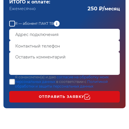
ИТОГО к оплате:
250 ₽/
Ежемесячно
месяц
Я — абонент ПАКТ ТВ
Я ознакомлен(а) и даю
согласие на обработку моих
персональных данных
в соответствии с
Политикой
обработки и защиты персональных данных
ОТПРАВИТЬ ЗАЯВКУ