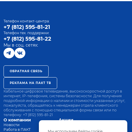
Телефон контакт-центра:
+7 (812) 595-81-21
Телефон тех. поддержки:
+7 (812) 595-81-22
Мы в соц. сетях:
ОБРАТНАЯ СВЯЗЬ
РЕКЛАМА НА ПАКТ ТВ
Кабельное цифровое телевидение, высокоскоростной доступ в
интернет, IP-телефония, системы безопасности. Для получения
подробной информации о наличии и стоимости указанных услуг,
пожалуйста, обращайтесь к менеджерам отдела клиентского
обслуживания с помощью специальной формы связи или по
телефону:
+7 (812) 595-81-21
О компании
Акции
Новости
Все тарифы
Работа в ПАКТ
Оплата
Мы используем файлы cookie.