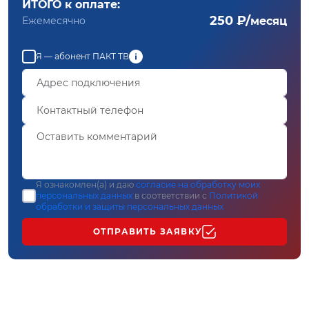
ИТОГО к оплате:
250 ₽/
Ежемесячно
месяц
Я — абонент ПАКТ ТВ
Я ознакомлен(а) и даю
согласие на обработку моих
персональных данных
в соответствии с
Политикой
обработки и защиты персональных данных
ОТПРАВИТЬ ЗАЯВКУ