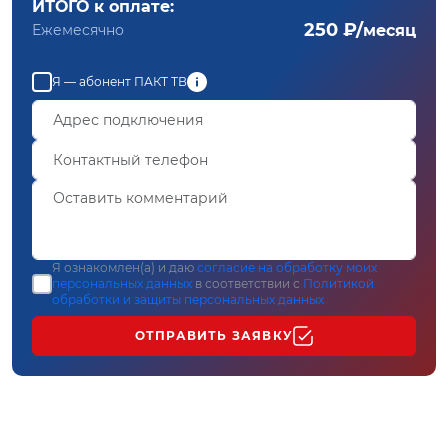
ИТОГО к оплате:
250 ₽/
Ежемесячно
месяц
Я — абонент ПАКТ ТВ
Я ознакомлен(а) и даю
согласие на обработку моих
персональных данных
в соответствии с
Политикой
обработки и защиты персональных данных
ОТПРАВИТЬ ЗАЯВКУ