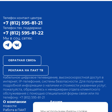
Телефон контакт-центра:
+7 (812) 595-81-21
Телефон тех. поддержки:
+7 (812) 595-81-22
Мы в соц. сетях:
ОБРАТНАЯ СВЯЗЬ
РЕКЛАМА НА ПАКТ ТВ
Кабельное цифровое телевидение, высокоскоростной доступ в
интернет, IP-телефония, системы безопасности. Для получения
подробной информации о наличии и стоимости указанных услуг,
пожалуйста, обращайтесь к менеджерам отдела клиентского
обслуживания с помощью специальной формы связи или по
телефону:
+7 (812) 595-81-21
О компании
Акции
Новости
Все тарифы
Работа в ПАКТ
Оплата
Мы используем файлы cookie.