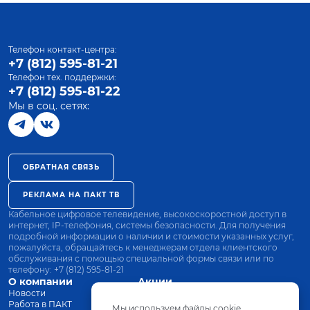
Телефон контакт-центра:
+7 (812) 595-81-21
Телефон тех. поддержки:
+7 (812) 595-81-22
Мы в соц. сетях:
ОБРАТНАЯ СВЯЗЬ
РЕКЛАМА НА ПАКТ ТВ
Кабельное цифровое телевидение, высокоскоростной доступ в
интернет, IP-телефония, системы безопасности. Для получения
подробной информации о наличии и стоимости указанных услуг,
пожалуйста, обращайтесь к менеджерам отдела клиентского
обслуживания с помощью специальной формы связи или по
телефону:
+7 (812) 595-81-21
О компании
Акции
Новости
Все тарифы
Работа в ПАКТ
Оплата
Мы используем файлы cookie.