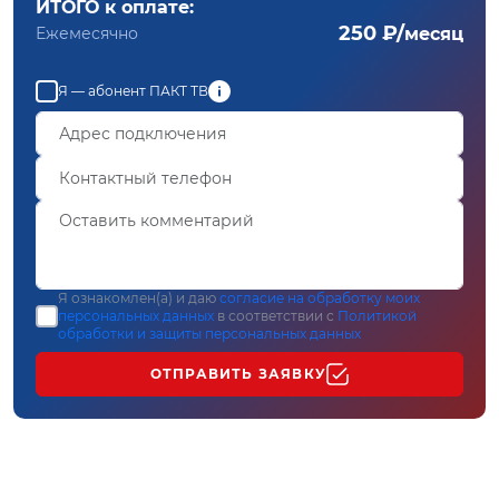
ИТОГО к оплате:
250 ₽/
Ежемесячно
месяц
Я — абонент ПАКТ ТВ
Я ознакомлен(а) и даю
согласие на обработку моих
персональных данных
в соответствии с
Политикой
обработки и защиты персональных данных
ОТПРАВИТЬ ЗАЯВКУ