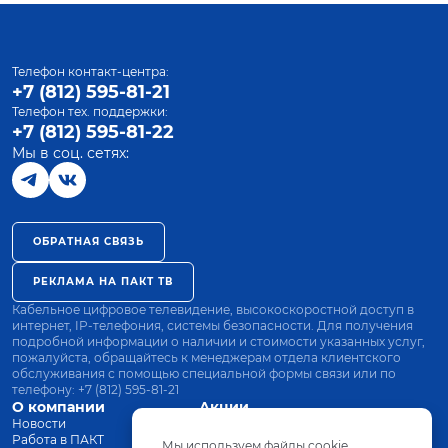
Телефон контакт-центра:
+7 (812) 595-81-21
Телефон тех. поддержки:
+7 (812) 595-81-22
Мы в соц. сетях:
ОБРАТНАЯ СВЯЗЬ
РЕКЛАМА НА ПАКТ ТВ
Кабельное цифровое телевидение, высокоскоростной доступ в
интернет, IP-телефония, системы безопасности. Для получения
подробной информации о наличии и стоимости указанных услуг,
пожалуйста, обращайтесь к менеджерам отдела клиентского
обслуживания с помощью специальной формы связи или по
телефону:
+7 (812) 595-81-21
О компании
Акции
Новости
Все тарифы
Работа в ПАКТ
Оплата
Мы используем файлы cookie.