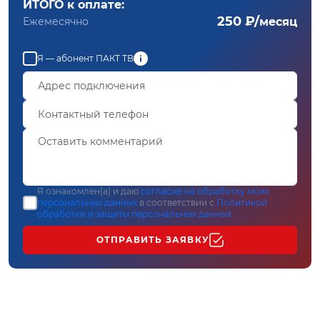
ИТОГО к оплате:
250 ₽/
Ежемесячно
месяц
Я — абонент ПАКТ ТВ
Я ознакомлен(а) и даю
согласие на обработку моих
персональных данных
в соответствии с
Политикой
обработки и защиты персональных данных
ОТПРАВИТЬ ЗАЯВКУ