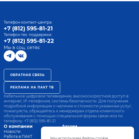
Телефон контакт-центра:
+7 (812) 595-81-21
Телефон тех. поддержки:
+7 (812) 595-81-22
Мы в соц. сетях:
ОБРАТНАЯ СВЯЗЬ
РЕКЛАМА НА ПАКТ ТВ
Кабельное цифровое телевидение, высокоскоростной доступ в
интернет, IP-телефония, системы безопасности. Для получения
подробной информации о наличии и стоимости указанных услуг,
пожалуйста, обращайтесь к менеджерам отдела клиентского
обслуживания с помощью специальной формы связи или по
телефону:
+7 (812) 595-81-21
О компании
Акции
Новости
Все тарифы
Работа в ПАКТ
Оплата
Мы используем файлы cookie.