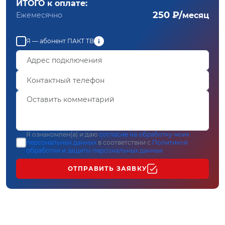
ИТОГО к оплате:
250 ₽/
Ежемесячно
месяц
Я — абонент ПАКТ ТВ
Я ознакомлен(а) и даю
согласие на обработку моих
персональных данных
в соответствии с
Политикой
обработки и защиты персональных данных
ОТПРАВИТЬ ЗАЯВКУ