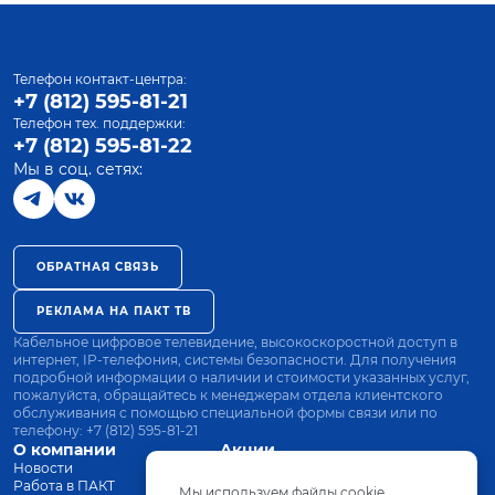
Телефон контакт-центра:
+7 (812) 595-81-21
Телефон тех. поддержки:
+7 (812) 595-81-22
Мы в соц. сетях:
ОБРАТНАЯ СВЯЗЬ
РЕКЛАМА НА ПАКТ ТВ
Кабельное цифровое телевидение, высокоскоростной доступ в
интернет, IP-телефония, системы безопасности. Для получения
подробной информации о наличии и стоимости указанных услуг,
пожалуйста, обращайтесь к менеджерам отдела клиентского
обслуживания с помощью специальной формы связи или по
телефону:
+7 (812) 595-81-21
О компании
Акции
Новости
Все тарифы
Работа в ПАКТ
Оплата
Мы используем файлы cookie.