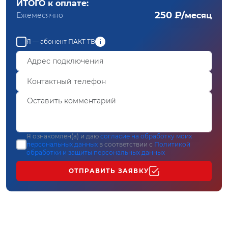
ИТОГО к оплате:
250 ₽/
Ежемесячно
месяц
Я — абонент ПАКТ ТВ
Я ознакомлен(а) и даю
согласие на обработку моих
персональных данных
в соответствии с
Политикой
обработки и защиты персональных данных
ОТПРАВИТЬ ЗАЯВКУ