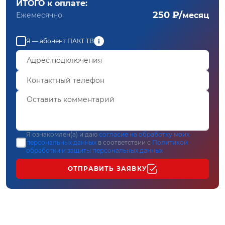
ИТОГО к оплате:
250 ₽/
Ежемесячно
месяц
Я — абонент ПАКТ ТВ
Я ознакомлен(а) и даю
согласие на обработку моих
персональных данных
в соответствии с
Политикой
обработки и защиты персональных данных
ОТПРАВИТЬ ЗАЯВКУ