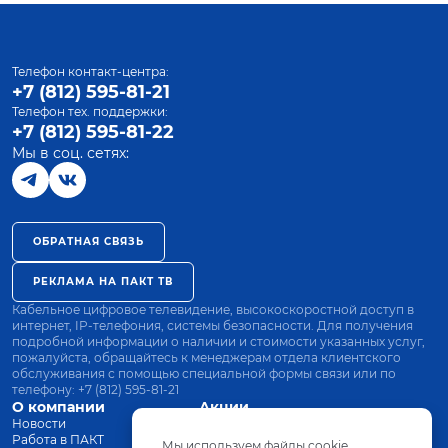
Телефон контакт-центра:
+7 (812) 595-81-21
Телефон тех. поддержки:
+7 (812) 595-81-22
Мы в соц. сетях:
ОБРАТНАЯ СВЯЗЬ
РЕКЛАМА НА ПАКТ ТВ
Кабельное цифровое телевидение, высокоскоростной доступ в
интернет, IP-телефония, системы безопасности. Для получения
подробной информации о наличии и стоимости указанных услуг,
пожалуйста, обращайтесь к менеджерам отдела клиентского
обслуживания с помощью специальной формы связи или по
телефону:
+7 (812) 595-81-21
О компании
Акции
Новости
Все тарифы
Работа в ПАКТ
Оплата
Мы используем файлы cookie.