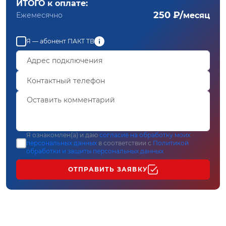
ИТОГО к оплате:
250 ₽/
Ежемесячно
месяц
Я — абонент ПАКТ ТВ
Я ознакомлен(а) и даю
согласие на обработку моих
персональных данных
в соответствии с
Политикой
обработки и защиты персональных данных
ОТПРАВИТЬ ЗАЯВКУ