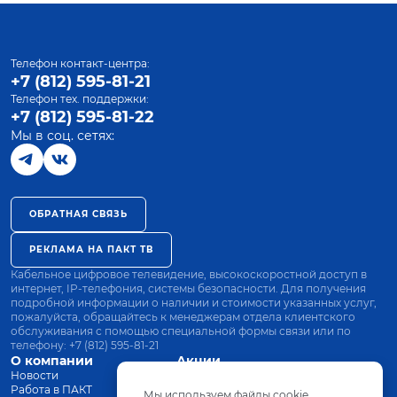
Телефон контакт-центра:
+7 (812) 595-81-21
Телефон тех. поддержки:
+7 (812) 595-81-22
Мы в соц. сетях:
ОБРАТНАЯ СВЯЗЬ
РЕКЛАМА НА ПАКТ ТВ
Кабельное цифровое телевидение, высокоскоростной доступ в
интернет, IP-телефония, системы безопасности. Для получения
подробной информации о наличии и стоимости указанных услуг,
пожалуйста, обращайтесь к менеджерам отдела клиентского
обслуживания с помощью специальной формы связи или по
телефону:
+7 (812) 595-81-21
О компании
Акции
Новости
Все тарифы
Работа в ПАКТ
Оплата
Мы используем файлы cookie.