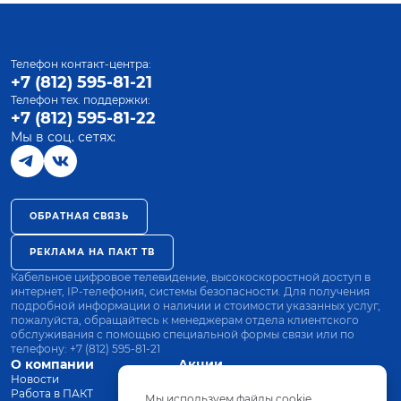
Телефон контакт-центра:
+7 (812) 595-81-21
Телефон тех. поддержки:
+7 (812) 595-81-22
Мы в соц. сетях:
ОБРАТНАЯ СВЯЗЬ
РЕКЛАМА НА ПАКТ ТВ
Кабельное цифровое телевидение, высокоскоростной доступ в
интернет, IP-телефония, системы безопасности. Для получения
подробной информации о наличии и стоимости указанных услуг,
пожалуйста, обращайтесь к менеджерам отдела клиентского
обслуживания с помощью специальной формы связи или по
телефону:
+7 (812) 595-81-21
О компании
Акции
Новости
Все тарифы
Работа в ПАКТ
Оплата
Мы используем файлы cookie.