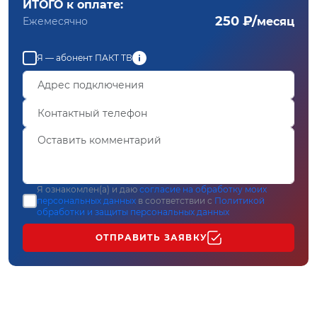
ИТОГО к оплате:
250 ₽/
Ежемесячно
месяц
Я — абонент ПАКТ ТВ
Я ознакомлен(а) и даю
согласие на обработку моих
персональных данных
в соответствии с
Политикой
обработки и защиты персональных данных
ОТПРАВИТЬ ЗАЯВКУ