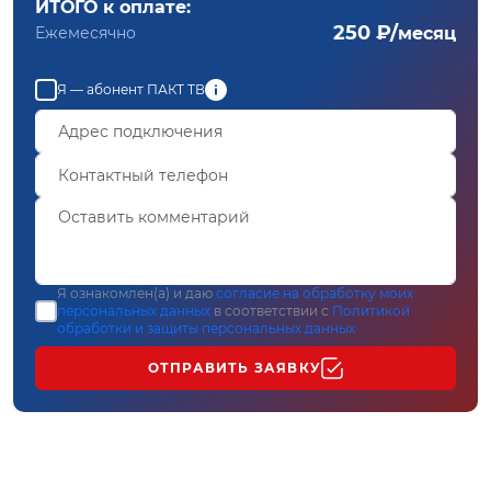
ИТОГО к оплате:
250 ₽/
Ежемесячно
месяц
Я — абонент ПАКТ ТВ
Я ознакомлен(а) и даю
согласие на обработку моих
персональных данных
в соответствии с
Политикой
обработки и защиты персональных данных
ОТПРАВИТЬ ЗАЯВКУ