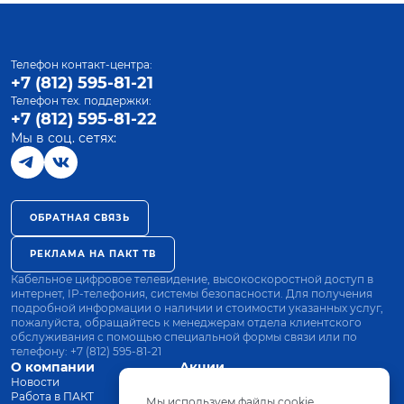
Телефон контакт-центра:
+7 (812) 595-81-21
Телефон тех. поддержки:
+7 (812) 595-81-22
Мы в соц. сетях:
ОБРАТНАЯ СВЯЗЬ
РЕКЛАМА НА ПАКТ ТВ
Кабельное цифровое телевидение, высокоскоростной доступ в
интернет, IP-телефония, системы безопасности. Для получения
подробной информации о наличии и стоимости указанных услуг,
пожалуйста, обращайтесь к менеджерам отдела клиентского
обслуживания с помощью специальной формы связи или по
телефону:
+7 (812) 595-81-21
О компании
Акции
Новости
Все тарифы
Работа в ПАКТ
Оплата
Мы используем файлы cookie.