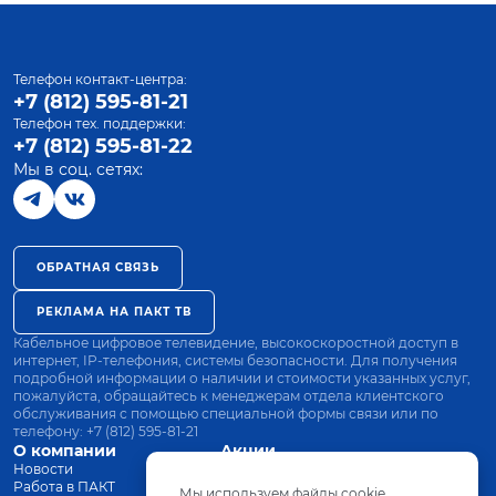
Телефон контакт-центра:
+7 (812) 595-81-21
Телефон тех. поддержки:
+7 (812) 595-81-22
Мы в соц. сетях:
ОБРАТНАЯ СВЯЗЬ
РЕКЛАМА НА ПАКТ ТВ
Кабельное цифровое телевидение, высокоскоростной доступ в
интернет, IP-телефония, системы безопасности. Для получения
подробной информации о наличии и стоимости указанных услуг,
пожалуйста, обращайтесь к менеджерам отдела клиентского
обслуживания с помощью специальной формы связи или по
телефону:
+7 (812) 595-81-21
О компании
Акции
Новости
Все тарифы
Работа в ПАКТ
Оплата
Мы используем файлы cookie.