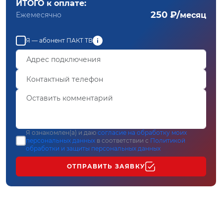
ИТОГО к оплате:
250 ₽/
Ежемесячно
месяц
Я — абонент ПАКТ ТВ
Я ознакомлен(а) и даю
согласие на обработку моих
персональных данных
в соответствии с
Политикой
обработки и защиты персональных данных
ОТПРАВИТЬ ЗАЯВКУ