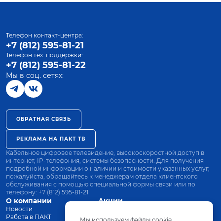
Телефон контакт-центра:
+7 (812) 595-81-21
Телефон тех. поддержки:
+7 (812) 595-81-22
Мы в соц. сетях:
ОБРАТНАЯ СВЯЗЬ
РЕКЛАМА НА ПАКТ ТВ
Кабельное цифровое телевидение, высокоскоростной доступ в
интернет, IP-телефония, системы безопасности. Для получения
подробной информации о наличии и стоимости указанных услуг,
пожалуйста, обращайтесь к менеджерам отдела клиентского
обслуживания с помощью специальной формы связи или по
телефону:
+7 (812) 595-81-21
О компании
Акции
Новости
Все тарифы
Работа в ПАКТ
Оплата
Мы используем файлы cookie.