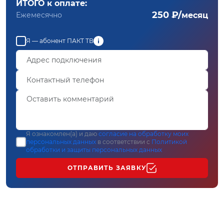
ИТОГО к оплате:
250 ₽/
Ежемесячно
месяц
Я — абонент ПАКТ ТВ
Я ознакомлен(а) и даю
согласие на обработку моих
персональных данных
в соответствии с
Политикой
обработки и защиты персональных данных
ОТПРАВИТЬ ЗАЯВКУ