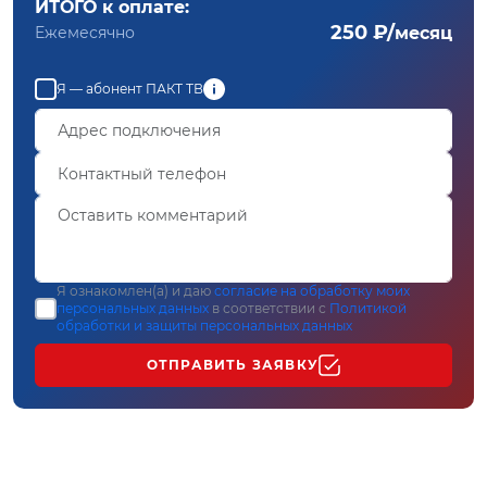
ИТОГО к оплате:
250 ₽/
Ежемесячно
месяц
Я — абонент ПАКТ ТВ
Я ознакомлен(а) и даю
согласие на обработку моих
персональных данных
в соответствии с
Политикой
обработки и защиты персональных данных
ОТПРАВИТЬ ЗАЯВКУ