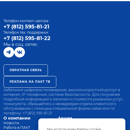
Телефон контакт-центра:
+7 (812) 595-81-21
Телефон тех. поддержки:
+7 (812) 595-81-22
Мы в соц. сетях:
ОБРАТНАЯ СВЯЗЬ
РЕКЛАМА НА ПАКТ ТВ
Кабельное цифровое телевидение, высокоскоростной доступ в
интернет, IP-телефония, системы безопасности. Для получения
подробной информации о наличии и стоимости указанных услуг,
пожалуйста, обращайтесь к менеджерам отдела клиентского
обслуживания с помощью специальной формы связи или по
телефону:
+7 (812) 595-81-21
О компании
Акции
Новости
Все тарифы
Работа в ПАКТ
Оплата
Мы используем файлы cookie.