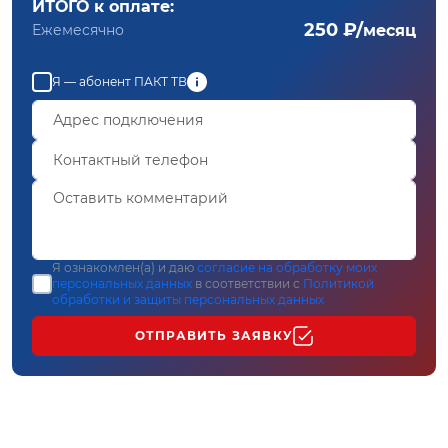
ИТОГО к оплате:
250 ₽/
Ежемесячно
месяц
Я — абонент ПАКТ ТВ
Я ознакомлен(а) и даю
согласие на обработку моих
персональных данных
в соответствии с
Политикой
обработки и защиты персональных данных
ОТПРАВИТЬ ЗАЯВКУ