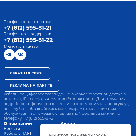
Телефон контакт-центра:
+7 (812) 595-81-21
Телефон тех. поддержки:
+7 (812) 595-81-22
Мы в соц. сетях:
ОБРАТНАЯ СВЯЗЬ
РЕКЛАМА НА ПАКТ ТВ
Кабельное цифровое телевидение, высокоскоростной доступ в
интернет, IP-телефония, системы безопасности. Для получения
подробной информации о наличии и стоимости указанных услуг,
пожалуйста, обращайтесь к менеджерам отдела клиентского
обслуживания с помощью специальной формы связи или по
телефону:
+7 (812) 595-81-21
О компании
Акции
Новости
Все тарифы
Работа в ПАКТ
Оплата
Мы используем файлы cookie.