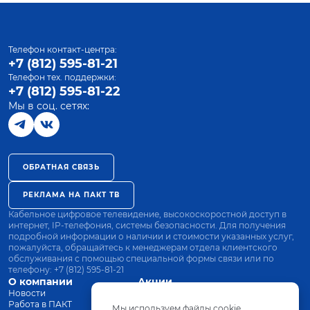
Телефон контакт-центра:
+7 (812) 595-81-21
Телефон тех. поддержки:
+7 (812) 595-81-22
Мы в соц. сетях:
ОБРАТНАЯ СВЯЗЬ
РЕКЛАМА НА ПАКТ ТВ
Кабельное цифровое телевидение, высокоскоростной доступ в
интернет, IP-телефония, системы безопасности. Для получения
подробной информации о наличии и стоимости указанных услуг,
пожалуйста, обращайтесь к менеджерам отдела клиентского
обслуживания с помощью специальной формы связи или по
телефону:
+7 (812) 595-81-21
О компании
Акции
Новости
Все тарифы
Работа в ПАКТ
Оплата
Мы используем файлы cookie.