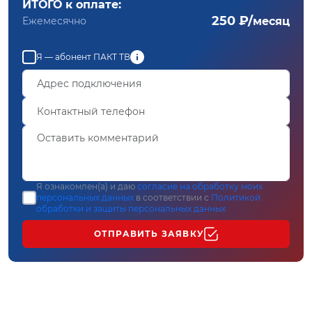
ИТОГО к оплате:
250 ₽/
Ежемесячно
месяц
Я — абонент ПАКТ ТВ
Я ознакомлен(а) и даю
согласие на обработку моих
персональных данных
в соответствии с
Политикой
обработки и защиты персональных данных
ОТПРАВИТЬ ЗАЯВКУ