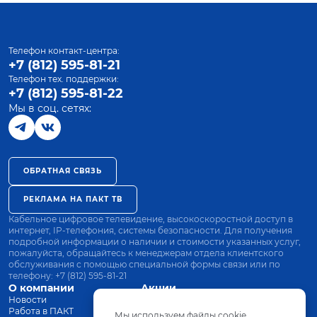
Телефон контакт-центра:
+7 (812) 595-81-21
Телефон тех. поддержки:
+7 (812) 595-81-22
Мы в соц. сетях:
ОБРАТНАЯ СВЯЗЬ
РЕКЛАМА НА ПАКТ ТВ
Кабельное цифровое телевидение, высокоскоростной доступ в
интернет, IP-телефония, системы безопасности. Для получения
подробной информации о наличии и стоимости указанных услуг,
пожалуйста, обращайтесь к менеджерам отдела клиентского
обслуживания с помощью специальной формы связи или по
телефону:
+7 (812) 595-81-21
О компании
Акции
Новости
Все тарифы
Работа в ПАКТ
Оплата
Мы используем файлы cookie.