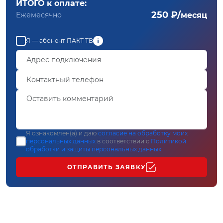
ИТОГО к оплате:
250 ₽/
Ежемесячно
месяц
Я — абонент ПАКТ ТВ
Я ознакомлен(а) и даю
согласие на обработку моих
персональных данных
в соответствии с
Политикой
обработки и защиты персональных данных
ОТПРАВИТЬ ЗАЯВКУ