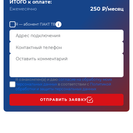
ИТОГО к оплате:
250 ₽/
Ежемесячно
месяц
Я — абонент ПАКТ ТВ
Я ознакомлен(а) и даю
согласие на обработку моих
персональных данных
в соответствии с
Политикой
обработки и защиты персональных данных
ОТПРАВИТЬ ЗАЯВКУ