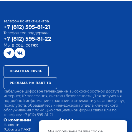
Телефон контакт-центра:
+7 (812) 595-81-21
Телефон тех. поддержки:
+7 (812) 595-81-22
Мы в соц. сетях:
ОБРАТНАЯ СВЯЗЬ
РЕКЛАМА НА ПАКТ ТВ
Кабельное цифровое телевидение, высокоскоростной доступ в
интернет, IP-телефония, системы безопасности. Для получения
подробной информации о наличии и стоимости указанных услуг,
пожалуйста, обращайтесь к менеджерам отдела клиентского
обслуживания с помощью специальной формы связи или по
телефону:
+7 (812) 595-81-21
О компании
Акции
Новости
Все тарифы
Работа в ПАКТ
Оплата
Мы используем файлы cookie.