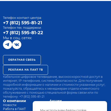
Телефон контакт-центра:
+7 (812) 595-81-21
Телефон тех. поддержки:
+7 (812) 595-81-22
Мы в соц. сетях:
ОБРАТНАЯ СВЯЗЬ
РЕКЛАМА НА ПАКТ ТВ
Кабельное цифровое телевидение, высокоскоростной доступ в
интернет, IP-телефония, системы безопасности. Для получения
подробной информации о наличии и стоимости указанных услуг,
пожалуйста, обращайтесь к менеджерам отдела клиентского
обслуживания с помощью специальной формы связи или по
телефону:
+7 (812) 595-81-21
О компании
Акции
Новости
Все тарифы
Работа в ПАКТ
Оплата
Мы используем файлы cookie.