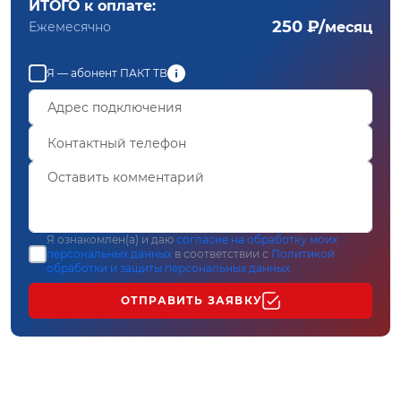
ИТОГО к оплате:
250 ₽/
Ежемесячно
месяц
Я — абонент ПАКТ ТВ
Я ознакомлен(а) и даю
согласие на обработку моих
персональных данных
в соответствии с
Политикой
обработки и защиты персональных данных
ОТПРАВИТЬ ЗАЯВКУ