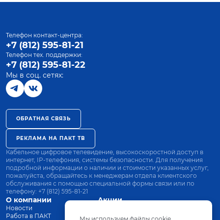
Телефон контакт-центра:
+7 (812) 595-81-21
Телефон тех. поддержки:
+7 (812) 595-81-22
Мы в соц. сетях:
ОБРАТНАЯ СВЯЗЬ
РЕКЛАМА НА ПАКТ ТВ
Кабельное цифровое телевидение, высокоскоростной доступ в
интернет, IP-телефония, системы безопасности. Для получения
подробной информации о наличии и стоимости указанных услуг,
пожалуйста, обращайтесь к менеджерам отдела клиентского
обслуживания с помощью специальной формы связи или по
телефону:
+7 (812) 595-81-21
О компании
Акции
Новости
Все тарифы
Работа в ПАКТ
Оплата
Мы используем файлы cookie.