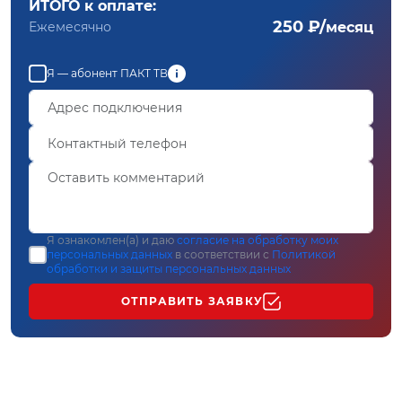
ИТОГО к оплате:
250 ₽/
Ежемесячно
месяц
Я — абонент ПАКТ ТВ
Я ознакомлен(а) и даю
согласие на обработку моих
персональных данных
в соответствии с
Политикой
обработки и защиты персональных данных
ОТПРАВИТЬ ЗАЯВКУ