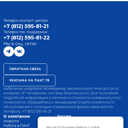
Телефон контакт-центра:
+7 (812) 595-81-21
Телефон тех. поддержки:
+7 (812) 595-81-22
Мы в соц. сетях:
ОБРАТНАЯ СВЯЗЬ
РЕКЛАМА НА ПАКТ ТВ
Кабельное цифровое телевидение, высокоскоростной доступ в
интернет, IP-телефония, системы безопасности. Для получения
подробной информации о наличии и стоимости указанных услуг,
пожалуйста, обращайтесь к менеджерам отдела клиентского
обслуживания с помощью специальной формы связи или по
телефону:
+7 (812) 595-81-21
О компании
Акции
Новости
Все тарифы
Работа в ПАКТ
Оплата
Мы используем файлы cookie.