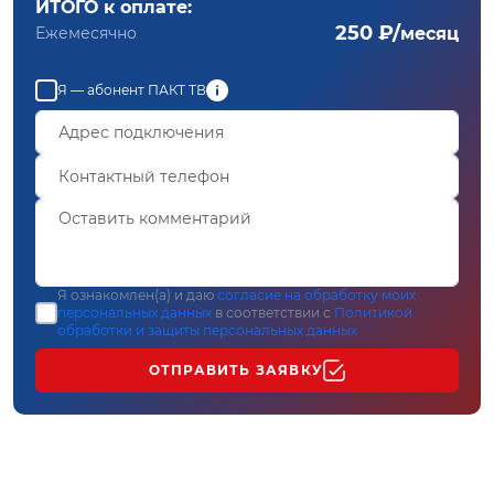
ИТОГО к оплате:
250 ₽/
Ежемесячно
месяц
Я — абонент ПАКТ ТВ
Я ознакомлен(а) и даю
согласие на обработку моих
персональных данных
в соответствии с
Политикой
обработки и защиты персональных данных
ОТПРАВИТЬ ЗАЯВКУ