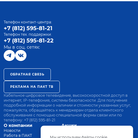
Телефон контакт-центра:
+7 (812) 595-81-21
Телефон тех. поддержки:
+7 (812) 595-81-22
Мы в соц. сетях:
ОБРАТНАЯ СВЯЗЬ
РЕКЛАМА НА ПАКТ ТВ
Кабельное цифровое телевидение, высокоскоростной доступ в
интернет, IP-телефония, системы безопасности. Для получения
подробной информации о наличии и стоимости указанных услуг,
пожалуйста, обращайтесь к менеджерам отдела клиентского
обслуживания с помощью специальной формы связи или по
телефону:
+7 (812) 595-81-21
О компании
Акции
Новости
Все тарифы
Работа в ПАКТ
Оплата
Мы используем файлы cookie.