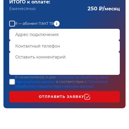
ИТОГО к оплате:
250 ₽/
Ежемесячно
месяц
Я — абонент ПАКТ ТВ
Я ознакомлен(а) и даю
согласие на обработку моих
персональных данных
в соответствии с
Политикой
обработки и защиты персональных данных
ОТПРАВИТЬ ЗАЯВКУ