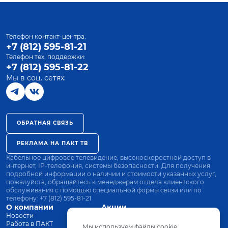
Телефон контакт-центра:
+7 (812) 595-81-21
Телефон тех. поддержки:
+7 (812) 595-81-22
Мы в соц. сетях:
ОБРАТНАЯ СВЯЗЬ
РЕКЛАМА НА ПАКТ ТВ
Кабельное цифровое телевидение, высокоскоростной доступ в
интернет, IP-телефония, системы безопасности. Для получения
подробной информации о наличии и стоимости указанных услуг,
пожалуйста, обращайтесь к менеджерам отдела клиентского
обслуживания с помощью специальной формы связи или по
телефону:
+7 (812) 595-81-21
О компании
Акции
Новости
Все тарифы
Работа в ПАКТ
Оплата
Мы используем файлы cookie.