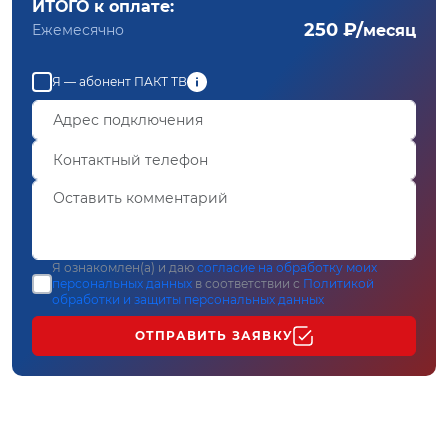
ИТОГО к оплате:
250 ₽/
Ежемесячно
месяц
Я — абонент ПАКТ ТВ
Я ознакомлен(а) и даю
согласие на обработку моих
персональных данных
в соответствии с
Политикой
обработки и защиты персональных данных
ОТПРАВИТЬ ЗАЯВКУ