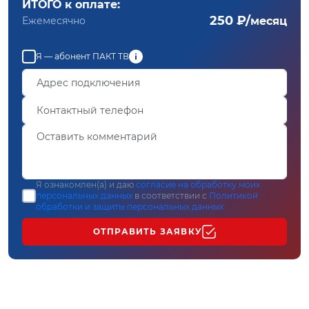
ИТОГО к оплате:
250 ₽/
Ежемесячно
месяц
Я — абонент ПАКТ ТВ
Я ознакомлен(а) и даю
согласие на обработку моих
персональных данных
в соответствии с
Политикой
обработки и защиты персональных данных
ОТПРАВИТЬ ЗАЯВКУ