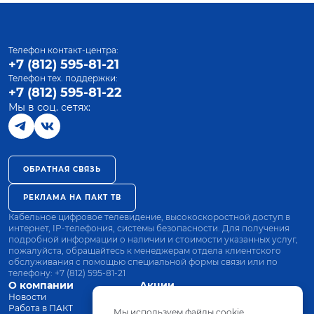
Телефон контакт-центра:
+7 (812) 595-81-21
Телефон тех. поддержки:
+7 (812) 595-81-22
Мы в соц. сетях:
ОБРАТНАЯ СВЯЗЬ
РЕКЛАМА НА ПАКТ ТВ
Кабельное цифровое телевидение, высокоскоростной доступ в
интернет, IP-телефония, системы безопасности. Для получения
подробной информации о наличии и стоимости указанных услуг,
пожалуйста, обращайтесь к менеджерам отдела клиентского
обслуживания с помощью специальной формы связи или по
телефону:
+7 (812) 595-81-21
О компании
Акции
Новости
Все тарифы
Работа в ПАКТ
Оплата
Мы используем файлы cookie.