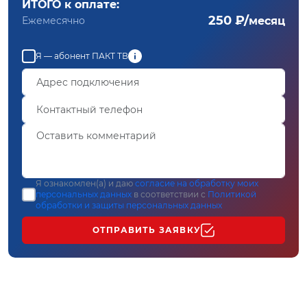
ИТОГО к оплате:
250 ₽/
Ежемесячно
месяц
Я — абонент ПАКТ ТВ
Я ознакомлен(а) и даю
согласие на обработку моих
персональных данных
в соответствии с
Политикой
обработки и защиты персональных данных
ОТПРАВИТЬ ЗАЯВКУ