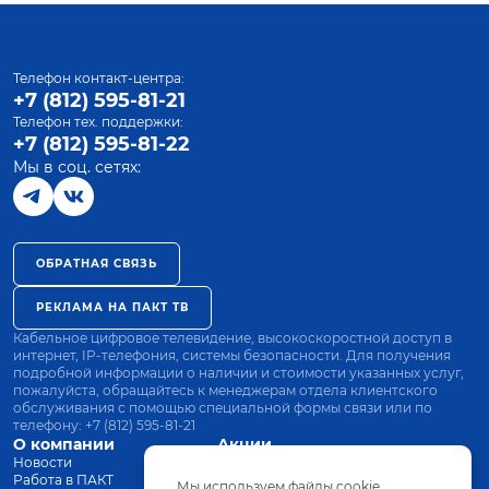
Телефон контакт-центра:
+7 (812) 595-81-21
Телефон тех. поддержки:
+7 (812) 595-81-22
Мы в соц. сетях:
ОБРАТНАЯ СВЯЗЬ
РЕКЛАМА НА ПАКТ ТВ
Кабельное цифровое телевидение, высокоскоростной доступ в
интернет, IP-телефония, системы безопасности. Для получения
подробной информации о наличии и стоимости указанных услуг,
пожалуйста, обращайтесь к менеджерам отдела клиентского
обслуживания с помощью специальной формы связи или по
телефону:
+7 (812) 595-81-21
О компании
Акции
Новости
Все тарифы
Работа в ПАКТ
Оплата
Мы используем файлы cookie.