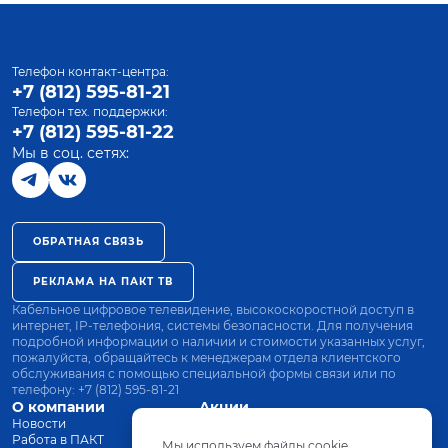
Телефон контакт-центра:
+7 (812) 595-81-21
Телефон тех. поддержки:
+7 (812) 595-81-22
Мы в соц. сетях:
ОБРАТНАЯ СВЯЗЬ
РЕКЛАМА НА ПАКТ ТВ
Кабельное цифровое телевидение, высокоскоростной доступ в
интернет, IP-телефония, системы безопасности. Для получения
подробной информации о наличии и стоимости указанных услуг,
пожалуйста, обращайтесь к менеджерам отдела клиентского
обслуживания с помощью специальной формы связи или по
телефону:
+7 (812) 595-81-21
О компании
Акции
Новости
Все тарифы
Работа в ПАКТ
Оплата
Мы используем файлы cookie.