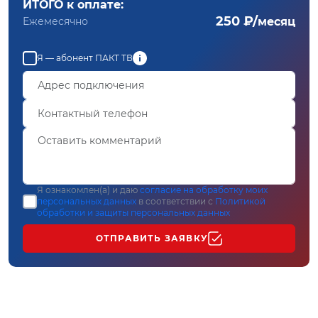
ИТОГО к оплате:
250 ₽/
Ежемесячно
месяц
Я — абонент ПАКТ ТВ
Я ознакомлен(а) и даю
согласие на обработку моих
персональных данных
в соответствии с
Политикой
обработки и защиты персональных данных
ОТПРАВИТЬ ЗАЯВКУ