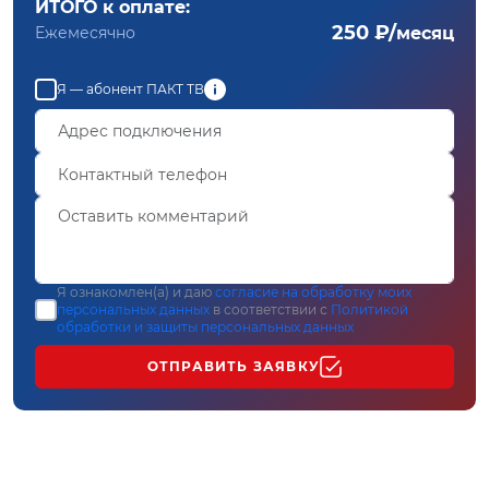
ИТОГО к оплате:
250 ₽/
Ежемесячно
месяц
Я — абонент ПАКТ ТВ
Я ознакомлен(а) и даю
согласие на обработку моих
персональных данных
в соответствии с
Политикой
обработки и защиты персональных данных
ОТПРАВИТЬ ЗАЯВКУ