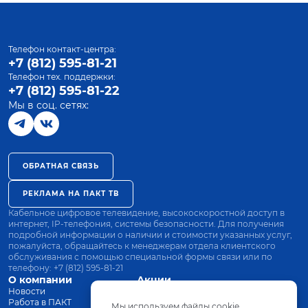
Телефон контакт-центра:
+7 (812) 595-81-21
Телефон тех. поддержки:
+7 (812) 595-81-22
Мы в соц. сетях:
ОБРАТНАЯ СВЯЗЬ
РЕКЛАМА НА ПАКТ ТВ
Кабельное цифровое телевидение, высокоскоростной доступ в
интернет, IP-телефония, системы безопасности. Для получения
подробной информации о наличии и стоимости указанных услуг,
пожалуйста, обращайтесь к менеджерам отдела клиентского
обслуживания с помощью специальной формы связи или по
телефону:
+7 (812) 595-81-21
О компании
Акции
Новости
Все тарифы
Работа в ПАКТ
Оплата
Мы используем файлы cookie.