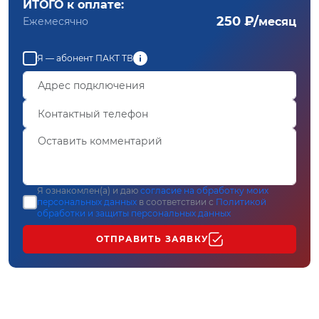
ИТОГО к оплате:
250 ₽/
Ежемесячно
месяц
Я — абонент ПАКТ ТВ
Я ознакомлен(а) и даю
согласие на обработку моих
персональных данных
в соответствии с
Политикой
обработки и защиты персональных данных
ОТПРАВИТЬ ЗАЯВКУ