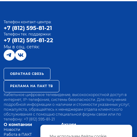
Телефон контакт-центра:
+7 (812) 595-81-21
Телефон тех. поддержки:
+7 (812) 595-81-22
Мы в соц. сетях:
ОБРАТНАЯ СВЯЗЬ
РЕКЛАМА НА ПАКТ ТВ
Кабельное цифровое телевидение, высокоскоростной доступ в
интернет, IP-телефония, системы безопасности. Для получения
подробной информации о наличии и стоимости указанных услуг,
пожалуйста, обращайтесь к менеджерам отдела клиентского
обслуживания с помощью специальной формы связи или по
телефону:
+7 (812) 595-81-21
О компании
Акции
Новости
Все тарифы
Работа в ПАКТ
Оплата
Мы используем файлы cookie.