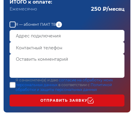
ИТОГО к оплате:
250 ₽/
Ежемесячно
месяц
Я — абонент ПАКТ ТВ
Я ознакомлен(а) и даю
согласие на обработку моих
персональных данных
в соответствии с
Политикой
обработки и защиты персональных данных
ОТПРАВИТЬ ЗАЯВКУ