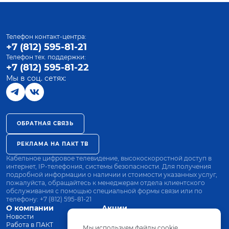
Телефон контакт-центра:
+7 (812) 595-81-21
Телефон тех. поддержки:
+7 (812) 595-81-22
Мы в соц. сетях:
ОБРАТНАЯ СВЯЗЬ
РЕКЛАМА НА ПАКТ ТВ
Кабельное цифровое телевидение, высокоскоростной доступ в
интернет, IP-телефония, системы безопасности. Для получения
подробной информации о наличии и стоимости указанных услуг,
пожалуйста, обращайтесь к менеджерам отдела клиентского
обслуживания с помощью специальной формы связи или по
телефону:
+7 (812) 595-81-21
О компании
Акции
Новости
Все тарифы
Работа в ПАКТ
Оплата
Мы используем файлы cookie.