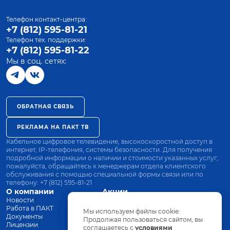
Телефон контакт-центра:
+7 (812) 595-81-21
Телефон тех. поддержки:
+7 (812) 595-81-22
Мы в соц. сетях:
ОБРАТНАЯ СВЯЗЬ
РЕКЛАМА НА ПАКТ ТВ
Кабельное цифровое телевидение, высокоскоростной доступ в
интернет, IP-телефония, системы безопасности. Для получения
подробной информации о наличии и стоимости указанных услуг,
пожалуйста, обращайтесь к менеджерам отдела клиентского
обслуживания с помощью специальной формы связи или по
телефону:
+7 (812) 595-81-21
О компании
Акции
Новости
Все тарифы
Работа в ПАКТ
Оплата
Мы используем файлы cookie.
Документы
Оборудование
Продолжая пользоваться сайтом, вы
Лицензии
соглашаетесь с
Заявка на подключение
условиями