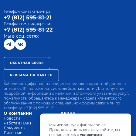
Телефон контакт-центра:
+7 (812) 595-81-21
Телефон тех. поддержки:
+7 (812) 595-81-22
Мы в соц. сетях:
ОБРАТНАЯ СВЯЗЬ
РЕКЛАМА НА ПАКТ ТВ
Кабельное цифровое телевидение, высокоскоростной доступ в
интернет, IP-телефония, системы безопасности. Для получения
подробной информации о наличии и стоимости указанных услуг,
пожалуйста, обращайтесь к менеджерам отдела клиентского
обслуживания с помощью специальной формы связи или по
телефону:
+7 (812) 595-81-21
О компании
Акции
Новости
Все тарифы
Работа в ПАКТ
Оплата
Мы используем файлы cookie.
Документы
Оборудование
Продолжая пользоваться сайтом, вы
Лицензии
соглашаетесь с
Заявка на подключение
условиями