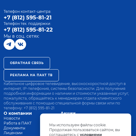
Телефон контакт-центра:
+7 (812) 595-81-21
Телефон тех. поддержки:
+7 (812) 595-81-22
Мы в соц. сетях:
ОБРАТНАЯ СВЯЗЬ
РЕКЛАМА НА ПАКТ ТВ
Кабельное цифровое телевидение, высокоскоростной доступ в
интернет, IP-телефония, системы безопасности. Для получения
подробной информации о наличии и стоимости указанных услуг,
пожалуйста, обращайтесь к менеджерам отдела клиентского
обслуживания с помощью специальной формы связи или по
телефону:
+7 (812) 595-81-21
О компании
Акции
Новости
Все тарифы
Работа в ПАКТ
Оплата
Мы используем файлы cookie.
Документы
Оборудование
Продолжая пользоваться сайтом, вы
Лицензии
соглашаетесь с
Заявка на подключение
условиями