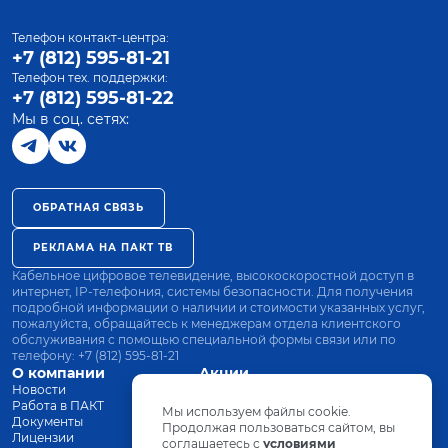
Телефон контакт-центра:
+7 (812) 595-81-21
Телефон тех. поддержки:
+7 (812) 595-81-22
Мы в соц. сетях:
ОБРАТНАЯ СВЯЗЬ
РЕКЛАМА НА ПАКТ ТВ
Кабельное цифровое телевидение, высокоскоростной доступ в
интернет, IP-телефония, системы безопасности. Для получения
подробной информации о наличии и стоимости указанных услуг,
пожалуйста, обращайтесь к менеджерам отдела клиентского
обслуживания с помощью специальной формы связи или по
телефону:
+7 (812) 595-81-21
О компании
Акции
Новости
Все тарифы
Работа в ПАКТ
Оплата
Мы используем файлы cookie.
Документы
Оборудование
Продолжая пользоваться сайтом, вы
Лицензии
соглашаетесь с
Заявка на подключение
условиями