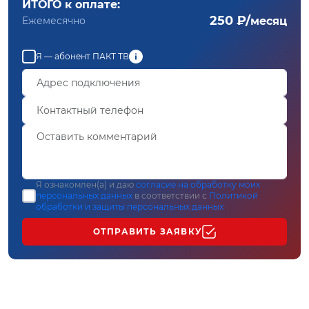
ИТОГО к оплате:
250 ₽/
Ежемесячно
месяц
Я — абонент ПАКТ ТВ
Я ознакомлен(а) и даю
согласие на обработку моих
персональных данных
в соответствии с
Политикой
обработки и защиты персональных данных
ОТПРАВИТЬ ЗАЯВКУ