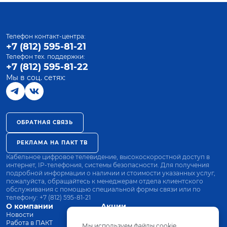
Телефон контакт-центра:
+7 (812) 595-81-21
Телефон тех. поддержки:
+7 (812) 595-81-22
Мы в соц. сетях:
ОБРАТНАЯ СВЯЗЬ
РЕКЛАМА НА ПАКТ ТВ
Кабельное цифровое телевидение, высокоскоростной доступ в
интернет, IP-телефония, системы безопасности. Для получения
подробной информации о наличии и стоимости указанных услуг,
пожалуйста, обращайтесь к менеджерам отдела клиентского
обслуживания с помощью специальной формы связи или по
телефону:
+7 (812) 595-81-21
О компании
Акции
Новости
Все тарифы
Работа в ПАКТ
Оплата
Мы используем файлы cookie.